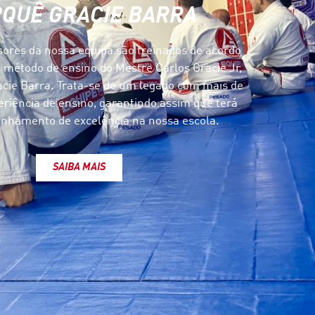
QUÊ GRACIE BARRA
sores da nossa equipa são treinados de acordo
e método de ensino do Mestre Carlos Gracie Jr,
cie Barra. Trata-se de um legado com mais de
eriência de ensino, garantindo assim que terá
hamento de excelência na nossa escola.
SAIBA MAIS