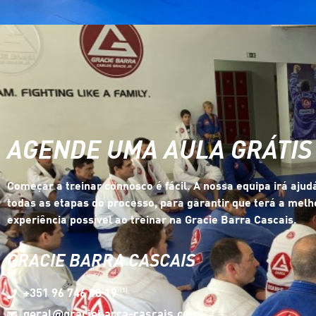
AGENDE UMA AULA GRÁTIS
Começar a treinar connosco é fácil. A nossa equipa irá aju
todas as etapas do processo, para garantir que terá a melh
experiência possível ao treinar na Gracie Barra Cascais.
GRACIE BARRA CASCAIS
(1)
+351 96 746 08 19
geral@graciebarra-cascais.com