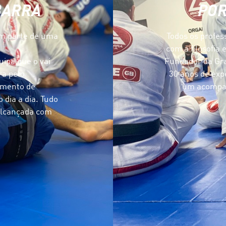
BARRA
POR
em parte de uma
Todos os profes
com a filosofia 
uipa que o vai
Fundador da Gra
ra pelo
30 anos de exp
imento de
um acompan
 dia a dia. Tudo
 alcançada com