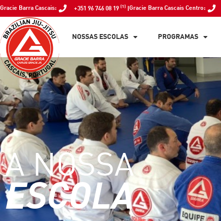
(1)
Gracie Barra Cascais:
Gracie Barra Cascais Centro:
+351 96 746 08 19
|
NOSSAS ESCOLAS
PROGRAMAS
A NOSSA
ESCOLA