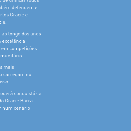
 de unificar todos
ambém defendem e
rlos Gracie e
cie.
a ao longo dos anos
a excelência
os em competições
omunitário.
os mais
 o carregam no
isso.
poderá conquistá-la
do Gracie Barra
ir num cenário