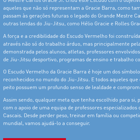
O Mestre Carlos Gracie Jr. criou este Escudo com o objetivo
aqueles que não só representam a Gracie Barra, como t
passam às gerações futuras o legado do Grande Mestre Ca
outras lendas do Jiu-Jitsu, como Hélio Gracie e Rolles Gra
A força e a credibilidade do Escudo Vermelho foi construíd
através não só do trabalho árduo, mas principalmente pel
demonstrada pelos alunos, atletas, professores envolvid
de Jiu-Jitsu desportivo, programas de ensino e trabalho c
O Escudo Vermelho da Gracie Barra é hoje um dos símbol
reconhecidos no mundo do Jiu-Jitsu. E todos aqueles que
peito possuem um profundo senso de lealdade e comprom
Assim sendo, qualquer meta que tenha escolhido para si, 
com o apoio de uma equipa de professores especializados 
Cascais. Desde perder peso, treinar em família ou compet
mundial, vamos ajudá-lo a conseguir.