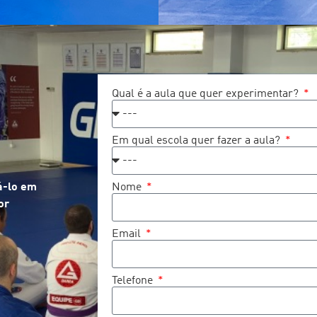
Qual é a aula que quer experimentar?
Em qual escola quer fazer a aula?
dá-lo em
Nome
or
Email
Telefone