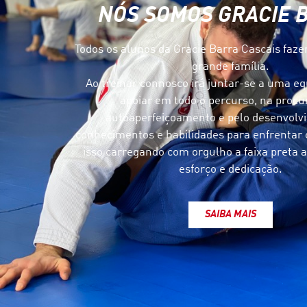
NÓS SOMOS GRACIE 
Todos os alunos da Gracie Barra Cascais faz
grande família.
Ao treinar connosco irá juntar-se a uma eq
apoiar em todo o percurso, na procu
autoaperfeiçoamento e pelo desenvolv
conhecimentos e habilidades para enfrentar o
isso carregando com orgulho a faixa preta
esforço e dedicação.
SAIBA MAIS